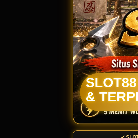
SLOT88
& TERP
✔
SLOT GACOR
• ✔