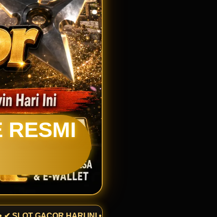
E RESMI
OR HARI INI
• ✔
SLOT88
• ✔
SLOT 88
• ✔
SLOT88 RESMI
•