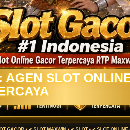
: AGEN SLOT ONLIN
ERCAYA
✔
SLOT MAXWIN
• ✔
SLOT
• ✔
SLOT ONLINE
• ✔
SLOT GAC